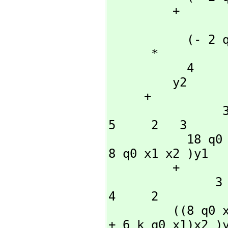
         + 

                  5  4         4  2    2 
           (- 2 q0 x1  - 3 k q0 x1  - k q0 )x2

      *

           4

         y2

     + 

                3     4  5            3  3          2     4       
5     2   3

           18 q0 x1 x2 y1  + ((- 44 q0 x1  + 10 k q0 x1)x2  - 
8 q0 x1 x2 )y1

         + 

               3  5         2  3      2        4         5  3         
4     2

         ((8 q0 x1  - 5 k q0 x1  + 7 k q0 x1)x2  + (12 q0 x1  
+ 6 k q0 x1)x2 )y