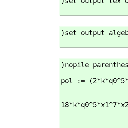
)set output tex o
)set output algeb
)nopile parenthe