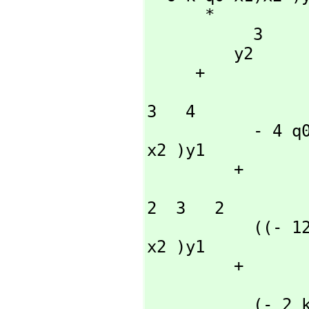
      *

           3

         y2

     + 

                 3  5  6          3  2         2   5       5 
3   4

           - 4 q0 x2 y1  + ((26 q0 x1  - 6 k q0 )x2  + 2 q0 
x2 )y1

         + 

                    3  4         2  2      2     5 
2  3   2

           ((- 12 q0 x1  + 9 k q0 x1  - 5 k q0)x2  - 16 q0 x1 
x2 )y1

         + 

                    2  4    2     2    
           (- 2 k q0 x1  - k q0 x1  - 3 k )x2
