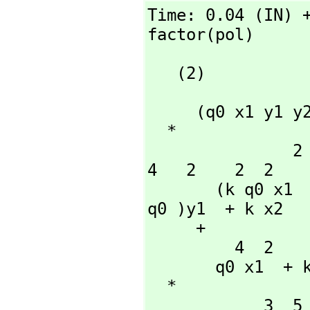
Time: 0.04 (IN) +
factor(pol)
   (2)

                  
     (q0 x1 y1 y2 - q0 x2 y1  - k x2)

  *

               2    2   2                                2     
4   2    2  2

       (k q0 x1  + k )y2  - 2 k q0 x1 x2 y1 y2 + (k q0 x2  + 
q0 )y1  + k x2

     + 

         4  2       3

       q0 x1  + k q0

  *

            3  5         2  3    2           7
