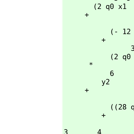
       (2 q0 x1  + 3 k q0 x1  + k q0 x1)y1 y2

     + 

                   3  4          2  2    2    
           (- 12 q0 x1  - 11 k q0 x1  - k q0)x2 y1

         + 

                3  6         2  4    2     2    3

           (2 q0 x1  + 2 k q0 x1  - k q0 x1  - k )x2

      *

           6

         y2

     + 

                  3  3          2     2     5   
           ((28 q0 x1  + 13 k q0 x1)x2  + q0 x1)y1

         + 

                    3  5         2  3      2       
3       4
