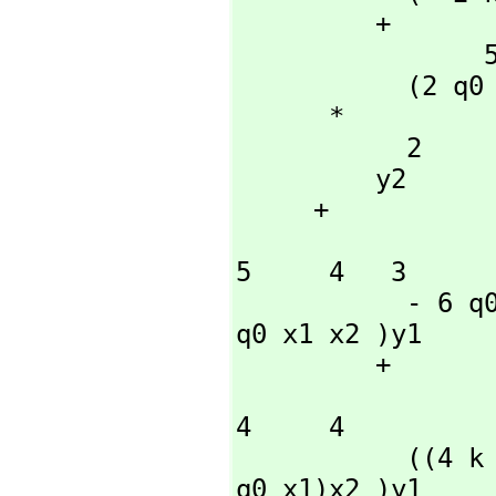
         + 

                5  4         4  2      2  3   3

           (2 q0 x1  - 2 k q0 x1  - 2 k q0 )x2

      *

           2

         y2

     + 

                 3     6  5         3  3         2     6      
5     4   3

           - 6 q0 x1 x2 y1  + ((8 q0 x1  - 3 k q0 x1)x2  + 7 
q0 x1 x2 )y1

         + 

                   2  3      2        6          5  3 
4     4

           ((4 k q0 x1  + 3 k q0 x1)x2  + (- 3 q0 x1  + 7 k 
q0 x1)x2 )y1
