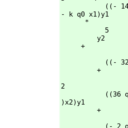
           ((- 14 q0 x1  - 6 k q0 x1  + 5 k q0 x1)x2  - q0 x1  
- k q0 x1)y1

      *

           5

         y2

     + 

                    3  2         2   3    
           ((- 32 q0 x1  - 5 k q0 )x2  - q0 x2)y1

         + 

                  3  4      2     3        5  2         4 
2

           ((36 q0 x1  - 4 k q0)x2  + (7 q0 x1  + 2 k q0 
)x2)y1

         + 

                  3  6      2     2      3 
           (- 2 q0 x1  - 2 k q0 x1  - 3 k )x2
