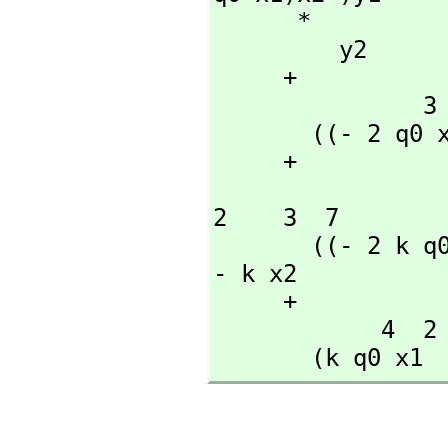
      *

         y2

     + 

               3  2       2   7     5  5   4

       ((- 2 q0 x1  - k q0 )x2  - q0 x2 )y1

     + 

                 2  2      2     7      5  2         4   5  
2    3  7

       ((- 2 k q0 x1  - 2 k q0)x2  + (q0 x1  - 2 k q0 )x2 )y1  
- k x2

     + 

            4  2    2  3   5

       (k q0 