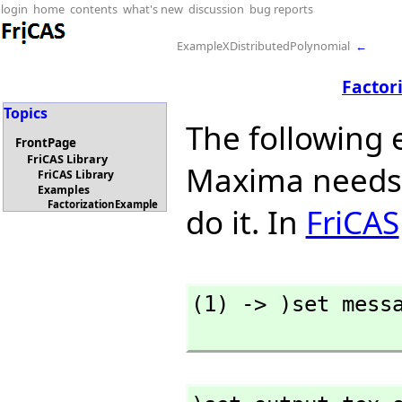
login
home
contents
what's new
discussion
bug reports
ExampleXDistributedPolynomial
←
Factor
Topics
The following 
FrontPage
FriCAS Library
Maxima needs 
FriCAS Library
Examples
FactorizationExample
do it. In
FriCAS
(1) -> )set messa