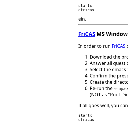
startx

ein.
FriCAS
MS Window
In order to run
FriCAS
o
Download the p
Answer all questi
Select the emacs-
Confirm the prese
Create the direct
Re-run the
setup.e
(NOT as "Root Dir
If all goes well, you c
startx
