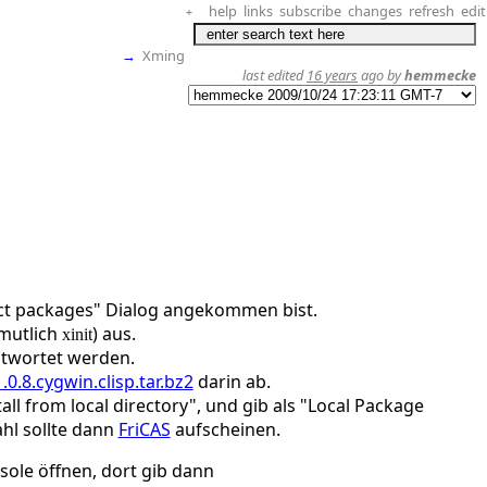
help
links
subscribe
changes
refresh
edit
+
→
Xming
last edited
16 years
ago by
hemmecke
ect packages" Dialog angekommen bist.
mutlich
) aus.
xinit
ntwortet werden.
1.0.8.cygwin.clisp.tar.bz2
darin ab.
all from local directory", und gib als "Local Package
hl sollte dann
FriCAS
aufscheinen.
ole öffnen, dort gib dann