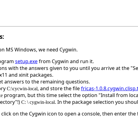
s:
n MS Windows, we need Cygwin.
rogram
setup.exe
from Cygwin and run it.
ons with the answers given to you until you arrive at the "S
x11 and xinit packages.
t answers to the remaining questions.
ory
, and store the file
fricas-1.0.8.cygwin.clisp.
C:\cycwin-local
program, but this time select the option "Install from loc
xe
ectory"!)
. In the package selection you shou
C: \ cygwin-local
an click on the Cygwin icon to open a console, then enter the 