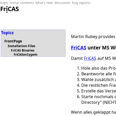
login
home
contents
what's new
discussion
bug reports
Topics
Martin Rubey provides 
FrontPage
Installation Files
FriCAS
unter MS W
FriCAS Binaries
FriCASonCygwin
Damit
FriCAS
auf MS Wi
Hole also das P
Beantworte alle 
Wähle zusätzlich
Die restlichen F
Erstelle das Verz
Starte nochmals
Directory" (NICHT
Wenn alles geklappt ha