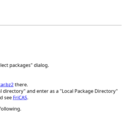
elect packages" dialog.
tar.bz2
there.
al directory" and enter as a "Local Package Directory"
ld see
FriCAS
.
following.