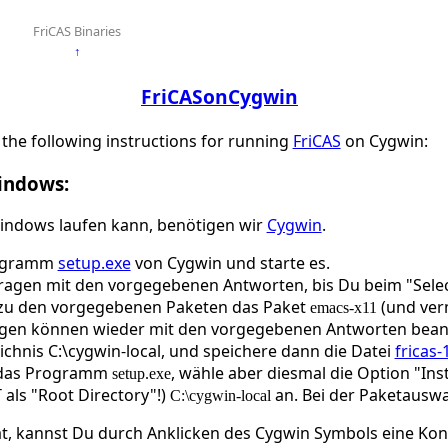
FriCAS Binaries
↑
FriCASonCygwin
the following instructions for running
FriCAS
on Cygwin:
indows:
ndows laufen kann, benötigen wir
Cygwin
.
rogramm
setup.exe
von Cygwin und starte es.
Fragen mit den vorgegebenen Antworten, bis Du beim "Sel
 zu den vorgegebenen Paketen das Paket
(und ver
emacs-x11
ragen können wieder mit den vorgegebenen Antworten bea
eichnis C:\cygwin-local, und speichere dann die Datei
fricas-
 das Programm
, wähle aber diesmal die Option "Inst
setup.exe
 als "Root Directory"!)
an. Bei der Paketauswa
C:\cygwin-local
t, kannst Du durch Anklicken des Cygwin Symbols eine Kons